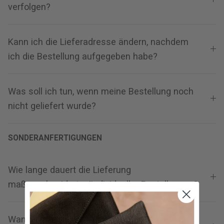
verfolgen?
Kann ich die Lieferadresse ändern, nachdem
ich die Bestellung aufgegeben habe?
Was soll ich tun, wenn meine Bestellung noch
nicht geliefert wurde?
SONDERANFERTIGUNGEN
Wie lange dauert die Lieferung
maßgeschneiderter/individueller Bestellungen?
Wann kann ich mit der Lieferung meiner