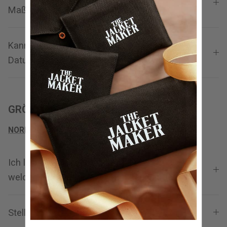
Maßanfertigung rechnen?
Kann ich die Lieferung zu einem bestimmten
Datum anfordern?
GRÖSSE UND PASSFORM
NORMALE GRÖSSE
Ich liebe eine Jacke, bin mir aber nicht sicher,
welche Größe mir perfekt passen würde?
Stellen Sie große und große Größen her?