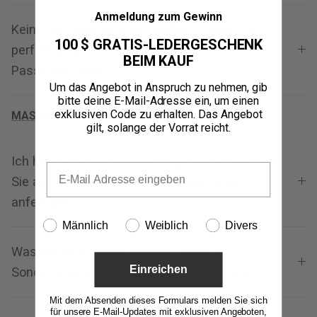
Anmeldung zum Gewinn
Keine der angegebenen Größen scheint mir
100 $ GRATIS-LEDERGESCHENK
perfekt zu passen; Kann ich eine individuelle
BEIM KAUF
Passform haben?
Um das Angebot in Anspruch zu nehmen, gib
bitte deine E-Mail-Adresse ein, um einen
exklusiven Code zu erhalten. Das Angebot
MASSANFERTIGUNG
gilt, solange der Vorrat reicht.
Ich habe eine Jacke, die mir gut passt. Können
Sie anhand der Maße meine neue Jacke
anfertigen?
Männlich
Weiblich
Divers
Was passiert, wenn ich eine Jacke in
Einreichen
Sondergröße bestelle und sie mir nicht passt?
Mit dem Absenden dieses Formulars melden Sie sich
für unsere E-Mail-Updates mit exklusiven Angeboten,