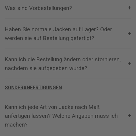
Was sind Vorbestellungen?
#MadeForMe
Affiliate-Program
Haben Sie normale Jacken auf Lager? Oder
werden sie auf Bestellung gefertigt?
Markenbotschafterprogramm
Prime
Prime
Hilfezentrum
Kann ich die Bestellung ändern oder stornieren,
nachdem sie aufgegeben wurde?
SONDERANFERTIGUNGEN
Kann ich jede Art von Jacke nach Maß
anfertigen lassen? Welche Angaben muss ich
rjacke
Dean Braune Leder Bikerjacke
Inferno 
machen?
€390,00 EUR
€380,00